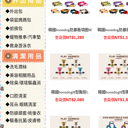
◆外出包
◆袋鼠媽媽包
◆前揹包
韓國boondog防暴衝項圈M
韓國boondog防
◆寵物推車/汽車墊
NT$1,280
NT$1,
會員價
會員價
◆救身游泳衣
◆洗毛潤絲
◆美容相關用品
◆除臭/環境驅蟲消
毒
韓國boondogH型胸背L
韓國boondogH
◆口腔清潔
NT$2,080
NT$1,
會員價
會員價
◆耳朵.眼睛清潔
◆防舔頭套/術後衣
◆驅蚤抗菌/皮膚修
復