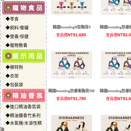
◆零食
韓國boondogH型胸背S
韓國boondog防
◆飼料/餐罐
NT$1,680
NT$2,
會員價
會員價
◆營養/保健
◆寵物教養
◆模特狗
◆衣架
◆包裝袋
韓國boondog防暴衝胸背SM
韓國boondog防
NT$1,780
NT$1,
會員價
會員價
◆進口精油香氛袋
◆精油擴香竹系列
◆水氧機/水溶性精
油