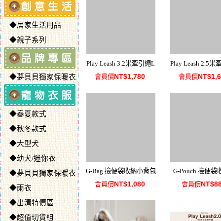
◆居家生活用品
◆親子系列
Play Leash 3.2米牽引繩L
Play Leash 2.5
NT$1,780
NT$1,
◆夢貝貝獨家保暖衣
會員價
會員價
◆春夏款式
◆秋冬款式
◆大型犬
◆幼犬/迷你衣
G-Bag 撿便袋收納小背包
G-Pouch 撿便
◆夢貝貝獨家保暖衣
NT$1,080
NT$8
會員價
會員價
◆雨衣
◆出清特價區
◆超值切貨組