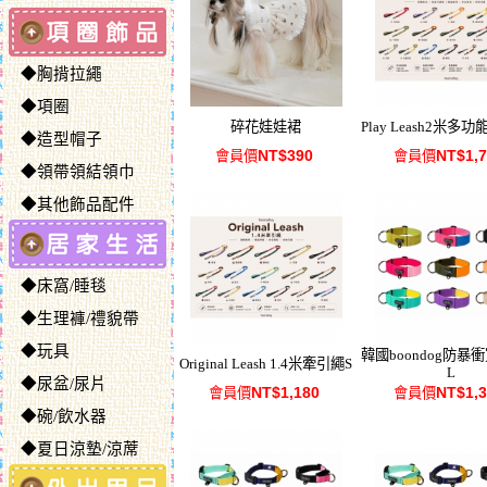
◆胸揹拉繩
◆項圈
碎花娃娃裙
Play Leash2米多
◆造型帽子
NT$390
NT$1,
會員價
會員價
◆領帶領結領巾
◆其他飾品配件
◆床窩/睡毯
◆生理褲/禮貌帶
◆玩具
韓國boondog防暴
Original Leash 1.4米牽引繩S
L
◆尿盆/尿片
NT$1,180
NT$1,
會員價
會員價
◆碗/飲水器
◆夏日涼墊/涼蓆